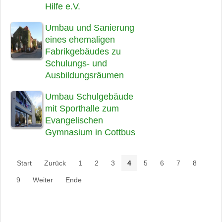
Hilfe e.V.
Umbau und Sanierung
eines ehemaligen
Fabrikgebäudes zu
Schulungs- und
Ausbildungsräumen
Umbau Schulgebäude
mit Sporthalle zum
Evangelischen
Gymnasium in Cottbus
Start
Zurück
1
2
3
4
5
6
7
8
9
Weiter
Ende